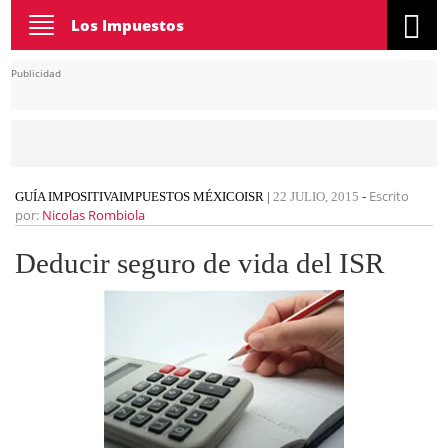
Toggle
Los Impuestos
navigation
Publicidad
Escrito
GUÍA IMPOSITIVA
IMPUESTOS MÉXICO
ISR
|
22 JULIO, 2015
-
por:
Nicolas Rombiola
Deducir seguro de vida del ISR