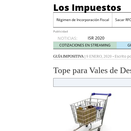
Los Impuestos
Régimen de Incorporación Fiscal
Sacar RF
Publicidad
ISR 2020
NOTICIAS:
diciembre
COTIZACIONES EN STREAMING
G
31, 2019
ISR 2019: Estímulos en z
Escrito po
GUÍA IMPOSITIVA
|
9 ENERO, 2020
-
Sacar RFC ¿Cómo inscrib
Cinco industrias donde 
Tope para Vales de De
julio 20, 2026
Cuenta financiada tradi
ganar y cómo tributan l
Plantilla de vacaciones e
tiempo de descanso en
Grupak y el análisis de 
junio 16, 2026
10 Mejores herramientas