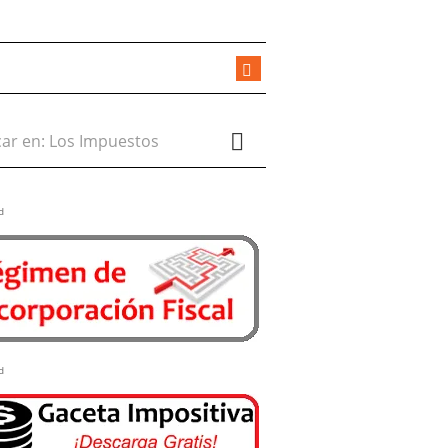
r en:
d
d