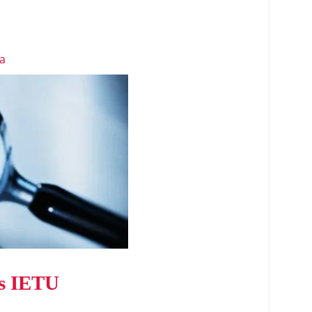
a
as IETU