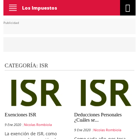
Toggle
Los Impuestos
navigation
Publicidad
CATEGORÍA:
ISR
Exenciones ISR
Deducciones Personales
¿Cuáles se...
9 Ene 2020
Nicolas Rombiola
9 Ene 2020
Nicolas Rombiola
La exención de ISR, como
Como cada año, nos toca