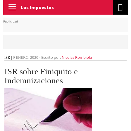
Toggle
Los Impuestos
navigation
Publicidad
Escrito por:
Nicolas Rombiola
ISR
|
9 ENERO, 2020
-
ISR sobre Finiquito e
Indemnizaciones