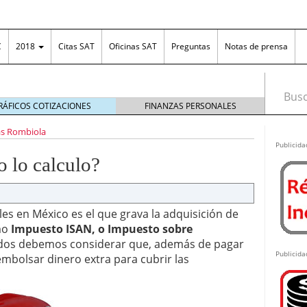
C
2018
Citas SAT
Oficinas SAT
Preguntas
Notas de prensa
Busca
RÁFICOS COTIZACIONES
FINANZAS PERSONALES
ona fronteriza
diciembre 31, 2018
as Rombiola
irse en el RFC?
febrero 26, 2013
Publicida
el diseño es tan importante como la funcionalidad
lo calculo?
ng en México: cómo funciona, cuánto se puede
as ganancias ante el SAT
junio 25, 2026
n Excel: la solución práctica para organizar el
es en México es el que grava la adquisición de
 las empresas
junio 18, 2026
mo
Impuesto ISAN, o Impuesto sobre
costos ante posibles incrementos en los plásticos
odos debemos considerar que, además de pagar
Publicida
embolsar dinero extra para cubrir las
 de editor PDF online
junio 15, 2026