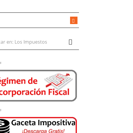
r en:
d
d