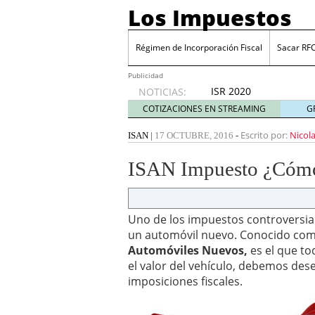
Los Impuestos
Régimen de Incorporación Fiscal
Sacar RF
Publicidad
ISR 2020
NOTICIAS:
diciembre
COTIZACIONES EN STREAMING
G
31, 2019
ISR 2019: Estímulos en z
Escrito por:
Nicol
ISAN
|
17 OCTUBRE, 2016
-
Sacar RFC ¿Cómo inscrib
Cinco industrias donde 
ISAN Impuesto ¿Cómo 
julio 20, 2026
Cuenta financiada tradi
ganar y cómo tributan l
Plantilla de vacaciones e
Uno de los impuestos controversial
tiempo de descanso en
un automóvil nuevo. Conocido co
Grupak y el análisis de 
Automóviles Nuevos,
es el que t
junio 16, 2026
el valor del vehículo, debemos des
10 Mejores herramientas
imposiciones fiscales.