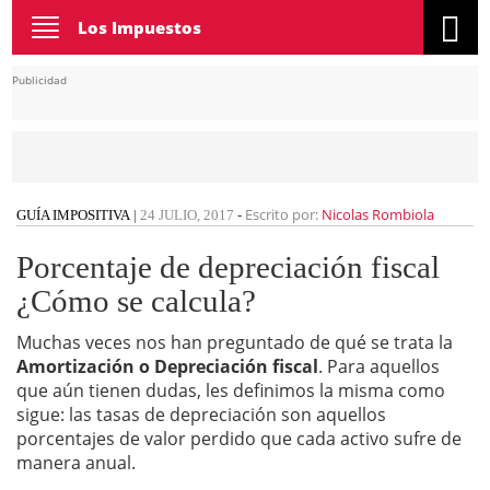
Toggle
Los Impuestos
navigation
Publicidad
Escrito por:
Nicolas Rombiola
GUÍA IMPOSITIVA
|
24 JULIO, 2017
-
Porcentaje de depreciación fiscal
¿Cómo se calcula?
Muchas veces nos han preguntado de qué se trata la
Amortización o Depreciación fiscal
. Para aquellos
que aún tienen dudas, les definimos la misma como
sigue: las tasas de depreciación son aquellos
porcentajes de valor perdido que cada activo sufre de
manera anual.