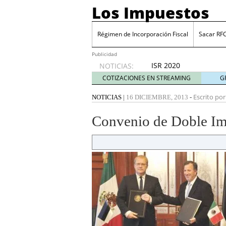
Los Impuestos
Régimen de Incorporación Fiscal
Sacar RF
Publicidad
ISR 2020
NOTICIAS:
diciembre
COTIZACIONES EN STREAMING
G
31, 2019
ISR 2019: Estímulos en z
Escrito por
NOTICIAS
|
16 DICIEMBRE, 2013
-
Sacar RFC ¿Cómo inscrib
Cinco industrias donde 
Convenio de Doble Im
julio 20, 2026
Cuenta financiada tradi
ganar y cómo tributan l
Plantilla de vacaciones e
tiempo de descanso en
Grupak y el análisis de 
junio 16, 2026
10 Mejores herramientas