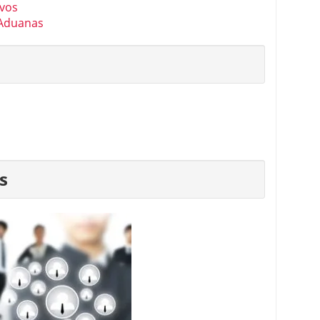
evos
 Aduanas
s