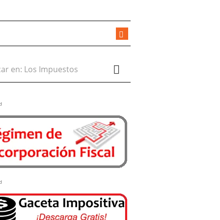
r en:
d
d