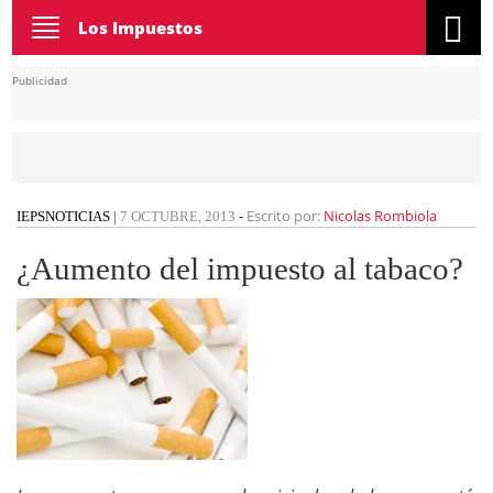
Toggle
Los Impuestos
navigation
Publicidad
Escrito por:
Nicolas Rombiola
IEPS
NOTICIAS
|
7 OCTUBRE, 2013
-
¿Aumento del impuesto al tabaco?