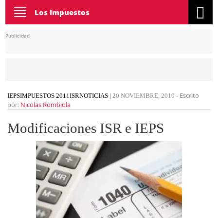
Toggle
Los Impuestos
navigation
Publicidad
Escrito
IEPS
IMPUESTOS 2011
ISR
NOTICIAS
|
20 NOVIEMBRE, 2010
-
por:
Nicolas Rombiola
Modificaciones ISR e IEPS