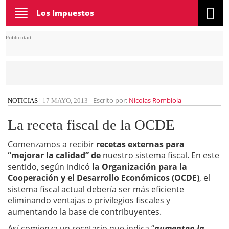
Toggle
Los Impuestos
navigation
Publicidad
Escrito por:
Nicolas Rombiola
NOTICIAS
|
17 MAYO, 2013
-
La receta fiscal de la OCDE
Comenzamos a recibir
recetas externas para
“mejorar la calidad” de
nuestro sistema fiscal. En este
sentido, según indicó
la Organización para la
Cooperación y el Desarrollo Económicos (OCDE)
, el
sistema fiscal actual debería ser más eficiente
eliminando ventajas o privilegios fiscales y
aumentando la base de contribuyentes.
Así comienza un recetario que indica “
aumenten la