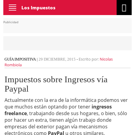
Toggle
Los Impuestos
navigation
Publicidad
Escrito por:
Nicolas
GUÍA IMPOSITIVA
|
29 DICIEMBRE, 2015
-
Rombiola
Impuestos sobre Ingresos vía
Paypal
Actualmente con la era de la informática podemos ver
que muchos están optando por tener
ingresos
freelance
, trabajando desde sus hogares, o bien, sólo
por hacer un extra, tienen algún trabajo donde
empresas del exterior pagan vía mecanismos
electrónicos como
PayPal
u otros similares.