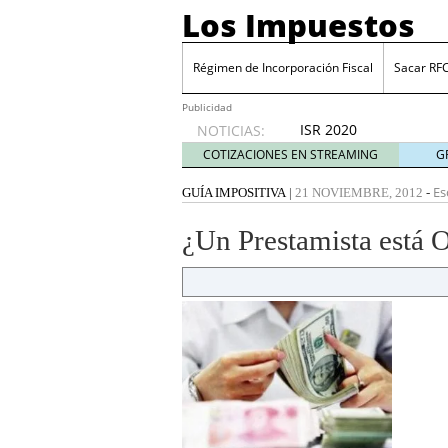
Los Impuestos
Régimen de Incorporación Fiscal
Sacar RF
Publicidad
ISR 2020
NOTICIAS:
diciembre
COTIZACIONES EN STREAMING
G
31, 2019
ISR 2019: Estímulos en z
Es
GUÍA IMPOSITIVA
|
21 NOVIEMBRE, 2012
-
Sacar RFC ¿Cómo inscrib
Certificación de IVA e I
¿Un Prestamista está 
Cinco industrias donde 
julio 20, 2026
Cuenta financiada tradi
ganar y cómo tributan l
Plantilla de vacaciones e
tiempo de descanso en
Grupak y el análisis de 
junio 16, 2026