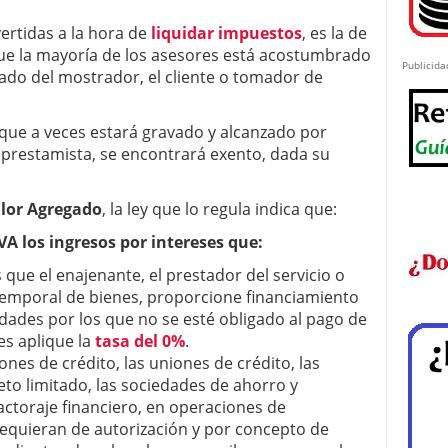
ertidas a la hora de
liquidar impuestos
, es la de
que la mayoría de los asesores está acostumbrado
Publicida
 lado del mostrador, el cliente o tomador de
que a veces estará gravado y alcanzado por
l prestamista, se encontrará exento, dada su
lor A
gregado
, la ley que lo regula indica que:
A los ingresos por intereses que:
que el enajenante, el prestador del servicio o
temporal de bienes, proporcione financiamiento
idades por los que no se esté obligado al pago de
es aplique la
tasa del 0%
.
ones de crédito, las uniones de crédito, las
eto limitado, las sociedades de ahorro y
ctoraje financiero, en operaciones de
requieran de autorización y por concepto de