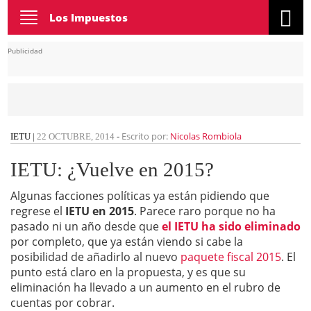
Toggle
Los Impuestos
navigation
Publicidad
Escrito por:
Nicolas Rombiola
IETU
|
22 OCTUBRE, 2014
-
IETU: ¿Vuelve en 2015?
Algunas facciones políticas ya están pidiendo que
regrese el
IETU en 2015
. Parece raro porque no ha
pasado ni un año desde que
el IETU ha sido eliminado
por completo, que ya están viendo si cabe la
posibilidad de añadirlo al nuevo
paquete fiscal 2015
. El
punto está claro en la propuesta, y es que su
eliminación ha llevado a un aumento en el rubro de
cuentas por cobrar.