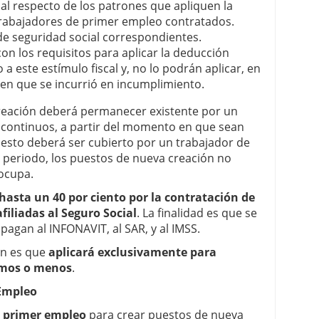
l respecto de los patrones que apliquen la
 trabajadores de primer empleo contratados.
de seguridad social correspondientes.
n los requisitos para aplicar la deducción
 a este estímulo fiscal y, no lo podrán aplicar, en
l en que se incurrió en incumplimiento.
reación deberá permanecer existente por un
continuos, a partir del momento en que sean
puesto deberá ser cubierto por un trabajador de
 periodo, los puestos de nueva creación no
 ocupa.
hasta un 40 por ciento por la contratación de
iliadas al Seguro Social
. La finalidad es que se
agan al INFONAVIT, al SAR, y al IMSS.
ón es que
aplicará exclusivamente para
imos o menos
.
Empleo
e
primer empleo
para crear puestos de nueva