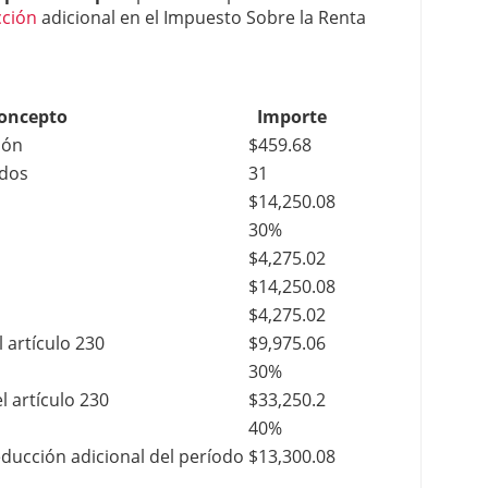
ción
adicional en el Impuesto Sobre la Renta
oncepto
Importe
ión
$459.68
ados
31
$14,250.08
30%
$4,275.02
$14,250.08
$4,275.02
l artículo 230
$9,975.06
30%
l artículo 230
$33,250.2
40%
ucción adicional del período
$13,300.08