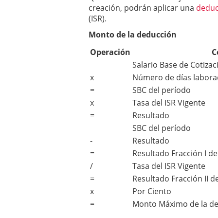
creación, podrán aplicar una
deduc
(ISR).
Monto de la deducción
Operación
C
Salario Base de Cotizac
x
Número de días labor
=
SBC del período
x
Tasa del ISR Vigente
=
Resultado
SBC del período
-
Resultado
=
Resultado Fracción I de
/
Tasa del ISR Vigente
=
Resultado Fracción II de
x
Por Ciento
=
Monto Máximo de la ded