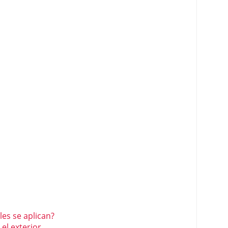
es se aplican?
el exterior