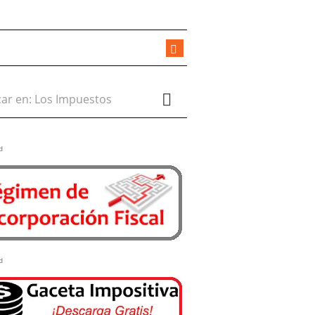
r en:
d
d