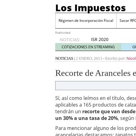
Los Impuestos
Régimen de Incorporación Fiscal
Sacar RF
Publicidad
ISR 2020
NOTICIAS:
diciembre
COTIZACIONES EN STREAMING
G
31, 2019
ISR 2019: Estímulos en z
Escrito por:
Nico
NOTICIAS
|
2 ENERO, 2013
-
Sacar RFC ¿Cómo inscrib
Cinco industrias donde 
Recorte de Aranceles 
julio 20, 2026
Cuenta financiada tradi
ganar y cómo tributan l
Plantilla de vacaciones e
Sí, así como leímos en el título, de
tiempo de descanso en
aplicables a 165 productos de calzad
Grupak y el análisis de 
tendrán un
recorte que van desd
junio 16, 2026
un 30% a una tasa de 20%
, según
10 Mejores herramientas
Para mencionar alguno de los prod
arancelarias destacamos: zapatos te