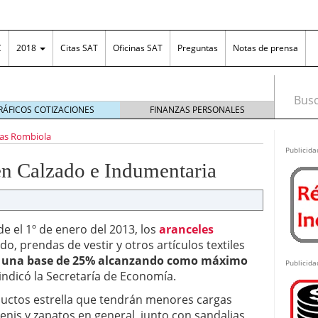
C
2018
Citas SAT
Oficinas SAT
Preguntas
Notas de prensa
Busca
RÁFICOS COTIZACIONES
FINANZAS PERSONALES
ona fronteriza
diciembre 31, 2018
las Rombiola
irse en el RFC?
febrero 26, 2013
Publicida
el diseño es tan importante como la funcionalidad
en Calzado e Indumentaria
ng en México: cómo funciona, cuánto se puede
as ganancias ante el SAT
junio 25, 2026
n Excel: la solución práctica para organizar el
sde el 1º de enero del 2013, los
aranceles
 las empresas
junio 18, 2026
o, prendas de vestir y otros artículos textiles
costos ante posibles incrementos en los plásticos
e una base de 25% alcanzando como máximo
Publicida
 indicó la Secretaría de Economía.
 de editor PDF online
junio 15, 2026
uctos estrella que tendrán menores cargas
nis y zapatos en general, junto con sandalias,