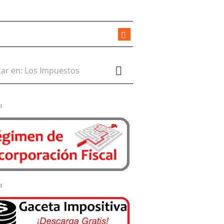
r en:
d
d