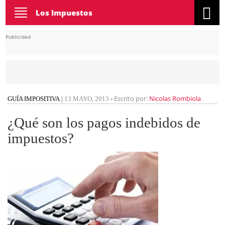
Toggle
Los Impuestos
navigation
Publicidad
Escrito por:
Nicolas Rombiola
GUÍA IMPOSITIVA
|
13 MAYO, 2013
-
¿Qué son los pagos indebidos de
impuestos?