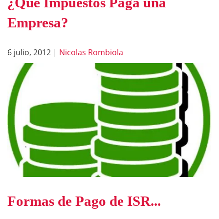
¿Qué Impuestos Paga una
Empresa?
6 julio, 2012
|
Nicolas Rombiola
Formas de Pago de ISR...