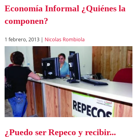
Economía Informal ¿Quiénes la
componen?
1 febrero, 2013
|
Nicolas Rombiola
¿Puedo ser Repeco y recibir...