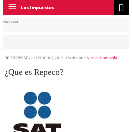
Toggle
Los Impuestos
navigation
Publicidad
Escrito por:
Nicolas Rombiola
REPECOS
SAT
|
23 FEBRERO, 2012
-
¿Que es Repeco?