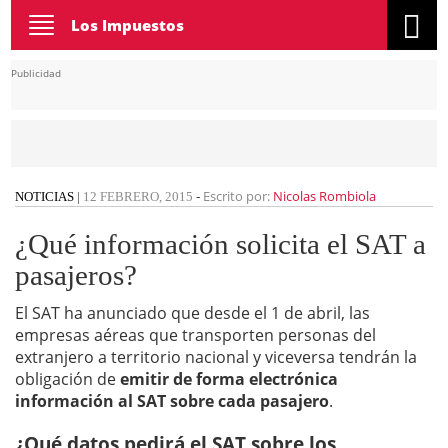
Toggle
Los Impuestos
navigation
Publicidad
Escrito por:
Nicolas Rombiola
NOTICIAS
|
12 FEBRERO, 2015
-
¿Qué información solicita el SAT a
pasajeros?
El SAT ha anunciado que desde el 1 de abril, las
empresas aéreas que transporten personas del
extranjero a territorio nacional y viceversa tendrán la
obligación de
emitir de forma electrónica
información al SAT sobre cada pasajero
.
¿Qué datos pedirá el SAT sobre los