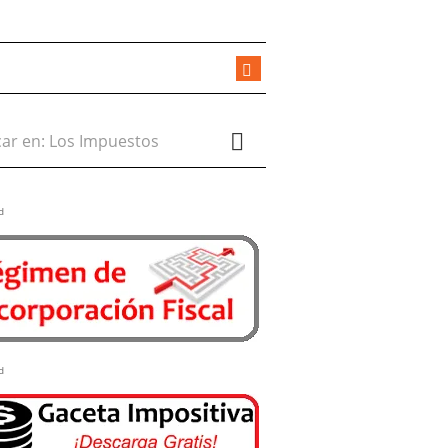
r en:
d
d