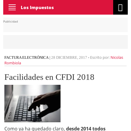
Toggle
Los Impuestos
navigation
Publicidad
Escrito por:
Nicolas
FACTURA ELECTRÓNICA
|
28 DICIEMBRE, 2017
-
Rombiola
Facilidades en CFDI 2018
Como ya ha quedado claro,
desde 2014 todos