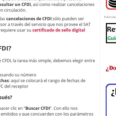
nsultar un CFDI
, así como realizar cancelaciones
n circulación.
Publicida
 las
cancelaciones de CFDI
sólo pueden ser
sor a través del servicio que nos provee el SAT
 requiere usar su
certificado de sello digital
FDI?
e CFDI, la tarea más simple, debemos elegir entre
gresando su número
echas
: aquí se colocará el rango de fechas de
FC del receptor
pués?
cer clic en “
Buscar CFDI
”. Con ello nos
 emitidos y que concuerden con los parámetros