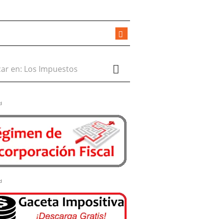
r en:
d
d