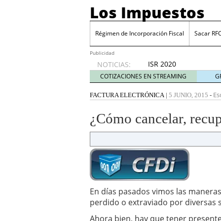
Los Impuestos
Régimen de Incorporación Fiscal
Sacar RF
Publicidad
ISR 2020
NOTICIAS:
diciembre
COTIZACIONES EN STREAMING
G
31, 2019
ISR 2019: Estímulos en z
Es
FACTURA ELECTRÓNICA
|
5 JUNIO, 2015
-
Sacar RFC ¿Cómo inscrib
Cinco industrias donde 
¿Cómo cancelar, recup
julio 20, 2026
Cuenta financiada tradi
ganar y cómo tributan l
Plantilla de vacaciones e
tiempo de descanso en
Grupak y el análisis de 
junio 16, 2026
En días pasados vimos las manera
10 Mejores herramientas
perdido o extraviado por diversas 
Ahora bien, hay que tener present