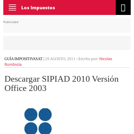
Toggle
Los Impuestos
navigation
Publicidad
Escrito por:
Nicolas
GUÍA IMPOSITIVA
SAT
|
29 AGOSTO, 2011
-
Rombiola
Descargar SIPIAD 2010 Versión
Office 2003