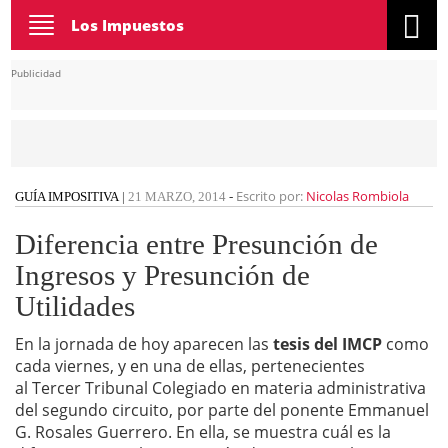
Toggle
Los Impuestos
navigation
Publicidad
Escrito por:
Nicolas Rombiola
GUÍA IMPOSITIVA
|
21 MARZO, 2014
-
Diferencia entre Presunción de
Ingresos y Presunción de
Utilidades
En la jornada de hoy aparecen las
tesis del IMCP
como
cada viernes, y en una de ellas, pertenecientes
al Tercer Tribunal Colegiado en materia administrativa
del segundo circuito, por parte del ponente Emmanuel
G. Rosales Guerrero. En ella, se muestra cuál es la