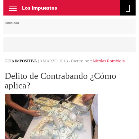
Toggle
Los Impuestos
navigation
Publicidad
Escrito por:
Nicolas Rombiola
GUÍA IMPOSITIVA
|
8 MARZO, 2013
-
Delito de Contrabando ¿Cómo
aplica?