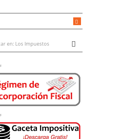
r en:
d
d