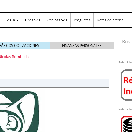
C
2018
Citas SAT
Oficinas SAT
Preguntas
Notas de prensa
Busca
RÁFICOS COTIZACIONES
FINANZAS PERSONALES
ona fronteriza
diciembre 31, 2018
Nicolas Rombiola
irse en el RFC?
febrero 26, 2013
Publicida
EPS: tener IMMEX no basta
agosto 7, 2026
el diseño es tan importante como la funcionalidad
ng en México: cómo funciona, cuánto se puede
as ganancias ante el SAT
junio 25, 2026
n Excel: la solución práctica para organizar el
 las empresas
junio 18, 2026
costos ante posibles incrementos en los plásticos
Publicida