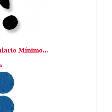
lario Mínimo...
a