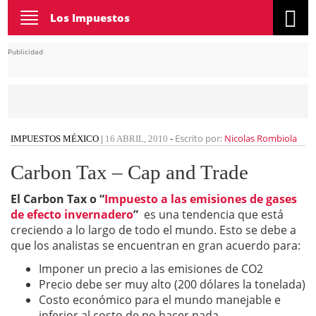
Toggle
Los Impuestos
navigation
Publicidad
Escrito por:
Nicolas Rombiola
IMPUESTOS MÉXICO
|
16 ABRIL, 2010
-
Carbon Tax – Cap and Trade
El Carbon Tax o “
Impuesto a las emisiones de gases
de efecto invernadero
”
es una tendencia que está
creciendo a lo largo de todo el mundo. Esto se debe a
que los analistas se encuentran en gran acuerdo para:
Imponer un precio a las emisiones de CO2
Precio debe ser muy alto (200 dólares la tonelada)
Costo económico para el mundo manejable e
inferior al costo de no hacer nada