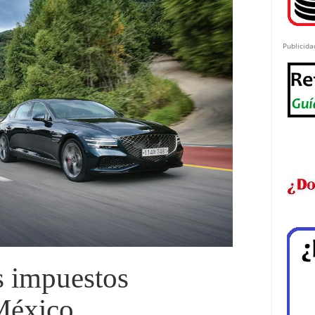
Publicida
s impuestos
México