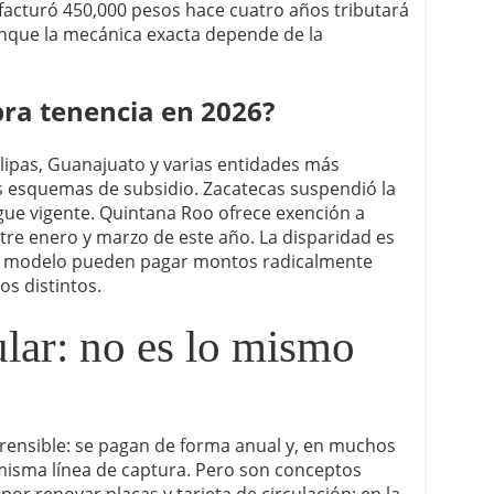
facturó 450,000 pesos hace cuatro años tributará
nque la mecánica exacta depende de la
bra tenencia en 2026?
ipas, Guanajuato y varias entidades más
s esquemas de subsidio. Zacatecas suspendió la
gue vigente. Quintana Roo ofrece exención a
ntre enero y marzo de este año. La disparidad es
mo modelo pueden pagar montos radicalmente
os distintos.
lar: no es lo mismo
ensible: se pagan de forma anual y, en muchos
 misma línea de captura. Pero son conceptos
 por renovar placas y tarjeta de circulación; en la