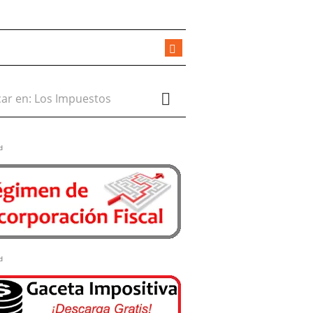
r en:
d
d