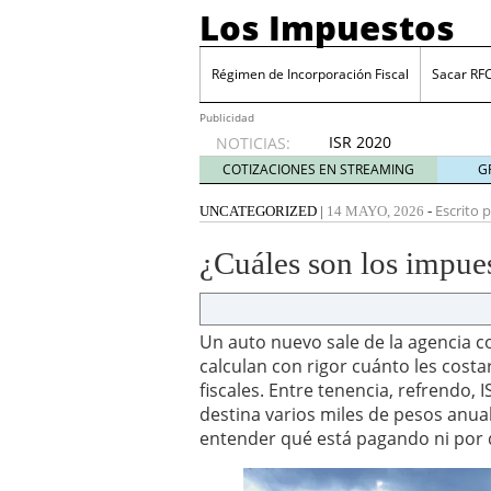
Los Impuestos
Régimen de Incorporación Fiscal
Sacar RF
Publicidad
ISR 2020
NOTICIAS:
diciembre
COTIZACIONES EN STREAMING
G
31, 2019
ISR 2019: Estímulos en z
Escrito p
UNCATEGORIZED
|
14 MAYO, 2026
-
Sacar RFC ¿Cómo inscrib
Cinco industrias donde 
¿Cuáles son los impue
julio 20, 2026
Cuenta financiada tradi
ganar y cómo tributan l
Plantilla de vacaciones e
Un auto nuevo sale de la agencia 
tiempo de descanso en
calculan con rigor cuánto les costa
Grupak y el análisis de 
fiscales. Entre tenencia, refrendo,
junio 16, 2026
destina varios miles de pesos anuale
10 Mejores herramientas
entender qué está pagando ni por qu