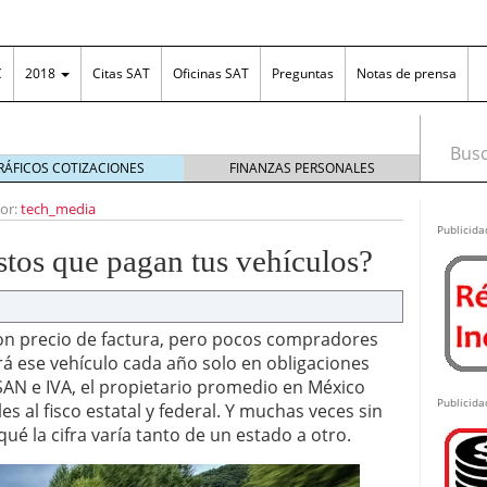
C
2018
Citas SAT
Oficinas SAT
Preguntas
Notas de prensa
Busca
RÁFICOS COTIZACIONES
FINANZAS PERSONALES
ona fronteriza
diciembre 31, 2018
or:
tech_media
irse en el RFC?
febrero 26, 2013
Publicida
el diseño es tan importante como la funcionalidad
stos que pagan tus vehículos?
ng en México: cómo funciona, cuánto se puede
as ganancias ante el SAT
junio 25, 2026
n Excel: la solución práctica para organizar el
con precio de factura, pero pocos compradores
 las empresas
junio 18, 2026
rá ese vehículo cada año solo en obligaciones
costos ante posibles incrementos en los plásticos
 ISAN e IVA, el propietario promedio en México
Publicida
s al fisco estatal y federal. Y muchas veces sin
 de editor PDF online
junio 15, 2026
é la cifra varía tanto de un estado a otro.