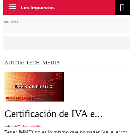
Toggle
Los Impuestos
navigation
Publicidad
AUTOR:
TECH_MEDIA
Certificación de IVA e...
7 Ago 2026
tech_media
Tener IMMEX no es lo mismo que no pagar IVA: el error