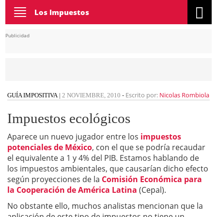
Toggle
Los Impuestos
navigation
Publicidad
Escrito por:
Nicolas Rombiola
GUÍA IMPOSITIVA
|
2 NOVIEMBRE, 2010
-
Impuestos ecológicos
Aparece un nuevo jugador entre los
impuestos
potenciales de México
, con el que se podría recaudar
el equivalente a 1 y 4% del PIB. Estamos hablando de
los impuestos ambientales, que causarían dicho efecto
según proyecciones de la
Comisión Económica para
la Cooperación de América Latina
(Cepal).
No obstante ello, muchos analistas mencionan que la
aplicación de este tipo de impuestos no tiene un