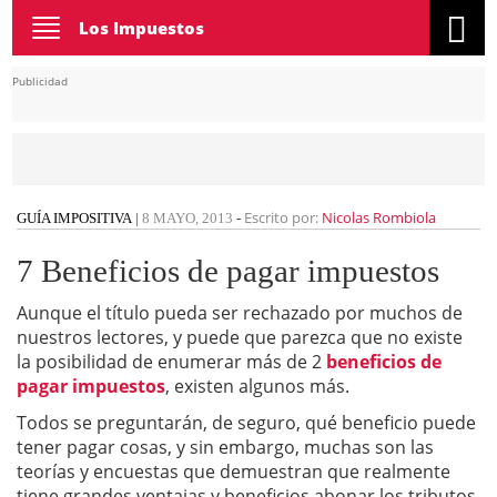
Toggle
Los Impuestos
navigation
Publicidad
Escrito por:
Nicolas Rombiola
GUÍA IMPOSITIVA
|
8 MAYO, 2013
-
7 Beneficios de pagar impuestos
Aunque el título pueda ser rechazado por muchos de
nuestros lectores, y puede que parezca que no existe
la posibilidad de enumerar más de 2
beneficios de
pagar impuestos
, existen algunos más.
Todos se preguntarán, de seguro, qué beneficio puede
tener pagar cosas, y sin embargo, muchas son las
teorías y encuestas que demuestran que realmente
tiene grandes ventajas y beneficios abonar los tributos.