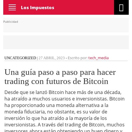
Toggle
Los Impuestos
navigation
Publicidad
Escrito por:
tech_media
UNCATEGORIZED
|
27 ABRIL, 2023
-
Una guía paso a paso para hacer
trading con futuros de Bitcoin
Desde que se lanzó Bitcoin hace más de una década,
ha atraído a muchos usuarios e inversionistas. Bitcoin
ha proporcionado una moneda alternativa a la
moneda fiduciaria, no obstante, es su valor de
inversión lo que ha atraído a la mayoría de los
inversionistas. A través del trading de Bitcoin, muchos
inversores ahora están obteniendo un buen dinero y