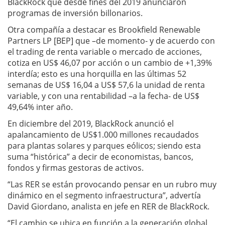
BlackRock que desde fines del 2019 anunciaron
programas de inversión billonarios.
Otra compañía a destacar es
Brookfield Renewable
Partners LP [BEP] que –de momento- y de acuerdo con
el trading de renta variable o mercado de acciones
,
cotiza en US$ 46,07 por acción o un cambio de +1,39%
interdía; esto es una horquilla en las últimas 52
semanas de US$ 16,04 a US$ 57,6 la unidad de renta
variable, y con una rentabilidad –a la fecha- de US$
49,64% inter año.
En diciembre del 2019, BlackRock anunció el
apalancamiento de US$1.000 millones recaudados
para plantas solares y parques eólicos; siendo esta
suma “histórica” a decir de economistas, bancos,
fondos y firmas gestoras de activos.
“Las RER se están provocando pensar en un rubro muy
dinámico en el segmento infraestructura”, advertía
David Giordano, analista en jefe en RER de BlackRock.
“El cambio se ubica en función a la generación global