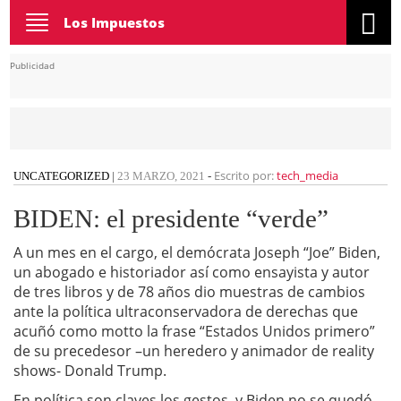
Toggle
Los Impuestos
navigation
Publicidad
Escrito por:
tech_media
UNCATEGORIZED
|
23 MARZO, 2021
-
BIDEN: el presidente “verde”
A un mes en el cargo, el demócrata Joseph “Joe” Biden,
un abogado e historiador así como ensayista y autor
de tres libros y de 78 años dio muestras de cambios
ante la política ultraconservadora de derechas que
acuñó como motto la frase “Estados Unidos primero”
de su precedesor –un heredero y animador de reality
shows- Donald Trump.
En política son claves los gestos, y Biden no se quedó