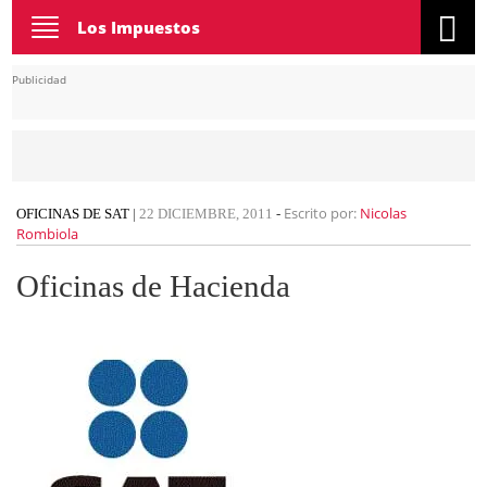
Toggle
Los Impuestos
navigation
Publicidad
Escrito por:
Nicolas
OFICINAS DE SAT
|
22 DICIEMBRE, 2011
-
Rombiola
Oficinas de Hacienda