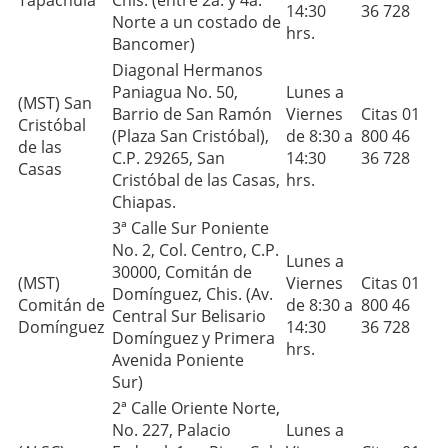
Tapachula
Chis. (entre 2a. y 4a.
14:30
36 728
Norte a un costado de
hrs.
Bancomer)
Diagonal Hermanos
Paniagua No. 50,
Lunes a
(MST) San
Barrio de San Ramón
Viernes
Citas 01
Cristóbal
(Plaza San Cristóbal),
de 8:30 a
800 46
de las
C.P. 29265, San
14:30
36 728
Casas
Cristóbal de las Casas,
hrs.
Chiapas.
3ª Calle Sur Poniente
No. 2, Col. Centro, C.P.
Lunes a
30000, Comitán de
(MST)
Viernes
Citas 01
Domínguez, Chis. (Av.
Comitán de
de 8:30 a
800 46
Central Sur Belisario
Domínguez
14:30
36 728
Domínguez y Primera
hrs.
Avenida Poniente
Sur)
2ª Calle Oriente Norte,
No. 227, Palacio
Lunes a