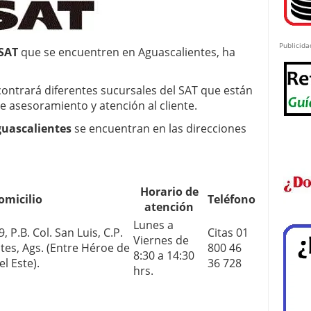
Publicida
 SAT
que se encuentren en Aguascalientes, ha
ontrará diferentes sucursales del SAT que están
e asesoramiento y atención al cliente.
guascalientes
se encuentran en las direcciones
Horario de
omicilio
Teléfono
atención
Lunes a
 P.B. Col. San Luis, C.P.
Citas 01
Viernes de
tes, Ags. (Entre Héroe de
800 46
8:30 a 14:30
el Este).
36 728
hrs.