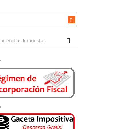
r en:
d
d