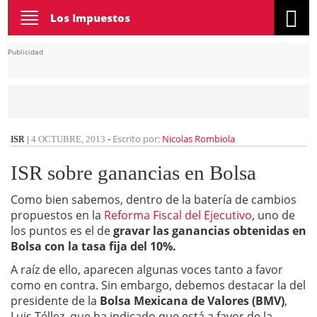
Toggle
Los Impuestos
navigation
Publicidad
Escrito por:
Nicolas Rombiola
ISR
|
4 OCTUBRE, 2013
-
ISR sobre ganancias en Bolsa
Como bien sabemos, dentro de la batería de cambios
propuestos en la
Reforma Fiscal del Ejecutivo
, uno de
los puntos es el de
gravar las ganancias obtenidas en
Bolsa con la tasa fija del 10%.
A raíz de ello, aparecen algunas voces tanto a favor
como en contra. Sin embargo, debemos destacar la del
presidente de la
Bolsa Mexicana de Valores (BMV)
,
Luis Téllez, que ha indicado que está a favor de la