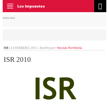
Toggle
Los Impuestos
navigation
Publicidad
Escrito por:
Nicolas Rombiola
ISR
|
14 FEBRERO, 2011
-
ISR 2010