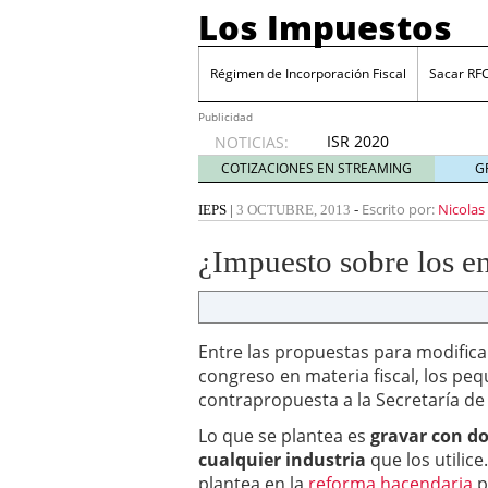
Los Impuestos
Régimen de Incorporación Fiscal
Sacar RF
Publicidad
ISR 2020
NOTICIAS:
diciembre
COTIZACIONES EN STREAMING
G
31, 2019
ISR 2019: Estímulos en z
Escrito por:
Nicolas
IEPS
|
3 OCTUBRE, 2013
-
Sacar RFC ¿Cómo inscrib
Cinco industrias donde 
¿Impuesto sobre los e
julio 20, 2026
Cuenta financiada tradi
ganar y cómo tributan l
Plantilla de vacaciones e
Entre las propuestas para modifica
tiempo de descanso en
congreso en materia fiscal, los pe
Grupak y el análisis de 
contrapropuesta a la Secretaría de
junio 16, 2026
10 Mejores herramientas
Lo que se plantea es
gravar con do
cualquier industria
que los utilice
plantea en la
reforma hacendaria
p