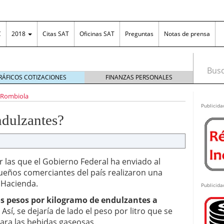
C
2018
Citas SAT
Oficinas SAT
Preguntas
Notas de prensa
Busca
RÁFICOS COTIZACIONES
FINANZAS PERSONALES
ona fronteriza
diciembre 31, 2018
 Rombiola
irse en el RFC?
febrero 26, 2013
Publicida
el diseño es tan importante como la funcionalidad
ndulzantes?
ng en México: cómo funciona, cuánto se puede
as ganancias ante el SAT
junio 25, 2026
n Excel: la solución práctica para organizar el
r las que el Gobierno Federal ha enviado al
 las empresas
junio 18, 2026
queños comerciantes del país realizaron una
costos ante posibles incrementos en los plásticos
 Hacienda.
Publicida
 de editor PDF online
junio 15, 2026
s pesos por kilogramo de endulzantes a
. Así, se dejaría de lado el peso por litro que se
ara las bebidas gaseosas.