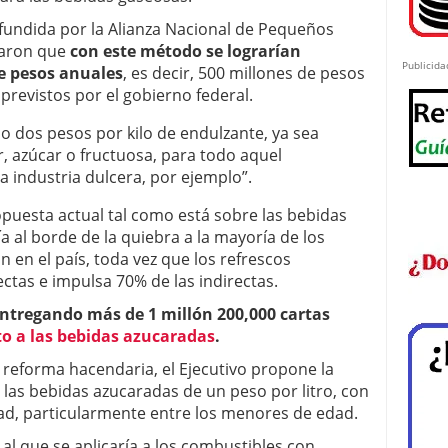
fundida por la Alianza Nacional de Pequeños
caron que
con este método se lograrían
Publicida
e pesos anuales
, es decir, 500 millones de pesos
previstos por el gobierno federal.
 dos pesos por kilo de endulzante, ya sea
r, azúcar o fructuosa, para todo aquel
a industria dulcera, por ejemplo”.
opuesta actual tal como está sobre las bebidas
a al borde de la quiebra a la mayoría de los
 en el país, toda vez que los refrescos
ctas e impulsa 70% de las indirectas.
entregando más de 1 millón 200,000 cartas
o a las bebidas azucaradas
.
reforma hacendaria, el Ejecutivo propone la
 las bebidas azucaradas de un peso por litro, con
ad, particularmente entre los menores de edad.
al que se aplicaría a los combustibles con