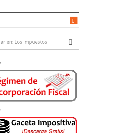
r en:
d
d