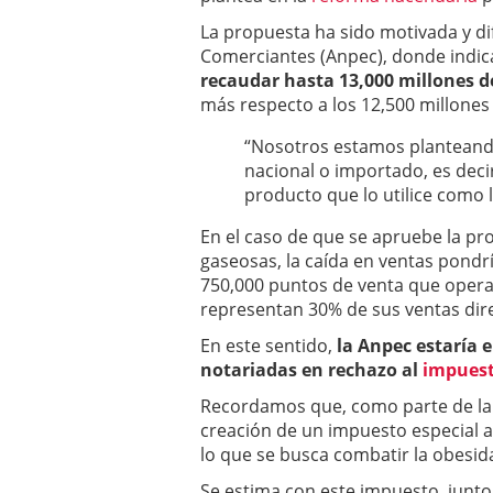
La propuesta ha sido motivada y di
Comerciantes (Anpec), donde indi
recaudar hasta 13,000 millones d
más respecto a los 12,500 millones 
“Nosotros estamos planteando
nacional o importado, es deci
producto que lo utilice como l
En el caso de que se apruebe la pr
gaseosas, la caída en ventas pondrí
750,000 puntos de venta que operan
representan 30% de sus ventas dire
En este sentido,
la Anpec estaría 
notariadas en rechazo al
impuest
Recordamos que, como parte de la 
creación de un impuesto especial a
lo que se busca combatir la obesid
Se estima con este impuesto, junto 