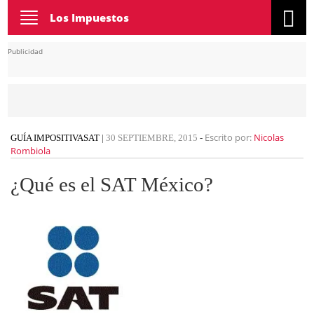
Toggle
Los Impuestos
navigation
Publicidad
Escrito por:
Nicolas
GUÍA IMPOSITIVA
SAT
|
30 SEPTIEMBRE, 2015
-
Rombiola
¿Qué es el SAT México?