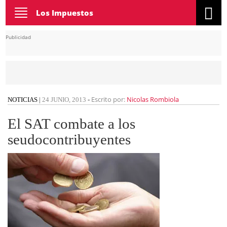
Toggle
Los Impuestos
navigation
Publicidad
Escrito por:
Nicolas Rombiola
NOTICIAS
|
24 JUNIO, 2013
-
El SAT combate a los
seudocontribuyentes