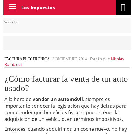
Toggle
Los Impuestos
navigation
Publicidad
Escrito por:
Nicolas
FACTURA ELECTRÓNICA
|
3 DICIEMBRE, 2014
-
Rombiola
¿Cómo facturar la venta de un auto
usado?
A la hora de
vender un automóvil
, siempre es
importante conocer la legislación que hay detrás para
comprender qué beneficios fiscales puede tener la
adquisición de un vehículo, en términos impositivos.
Entonces, cuando adquirimos un coche nuevo, no hay