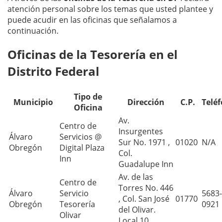
atención personal sobre los temas que usted plantee y
puede acudir en las oficinas que señalamos a
continuación.
Oficinas de la Tesorería en el
Distrito Federal
Tipo de
Municipio
Dirección
C.P.
Telé
Oficina
Av.
Centro de
Insurgentes
Álvaro
Servicios @
Sur No. 1971 ,
01020
N/A
Obregón
Digital Plaza
Col.
Inn
Guadalupe Inn
Av. de las
Centro de
Torres No. 446
Álvaro
Servicio
5683-
, Col. San José
01770
Obregón
Tesorería
0921
del Olivar.
Olivar
Local 10