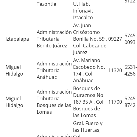
5122
Tezontle
U. Hab.
Infonavit
Iztacalco
Av. Juan
Administración
Crisóstomo
5745-
Iztapalapa
Tributaria
Bonilla No. 59 ,
09227
0093
Benito Juárez
Col. Cabeza de
Juárez
Av. Mariano
Administración
Miguel
Escobedo No.
5531-
Tributaria
11320
Hidalgo
174 , Col.
4256
Anáhuac
Anáhuac
Bosques de
Administración
Duraznos No.
Miguel
Tributaria
5245-
187 35 A , Col.
11700
Hidalgo
Bosques de las
8742
Bosques de
Lomas
las Lomas
Gral. Fuero y
las Huertas,
Administración
Col.