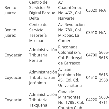
Centro de
Av.
Benito
Servicios @
Cuauhtémoc
03020
N/A
Juárez
Digital Parque
No. 462 , Col.
Delta
Narvarte
Centro de
Av. Revolución
Benito
Servicio
No. 780 , Col.
03910
N/A
Juárez
Tesorería
Mixcoac. La
Mixcoac
Comer
Rinconada
Administración
Colonial s/n,
5665-
Coyoacán
Tributaria
04700
Col. Pedregal
9613
Perisur
de Carrasco
Av. San
Administración
Jerónimo No.
5616-
Coyoacán
Tributaria San
04510
45 , Col. Cd.
2968
Jerónimo
Universitaria
Canal de
Administración
Miramontes
5689-
Coyoacán
Tributaria
04220
No. 1785 , Col.
4711
Taxqueña
Country Club