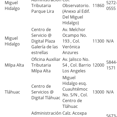
Miguel
5272-
Tributaria
Observatorio.
11860
Hidalgo
0555
Parque Lira
(Anexo al Edif.
Del Miguel
Hidalgo)
Centro de
Av. Melchor
Servicio @
Ocampo No.
Miguel
Digital Plaza
193 , Col.
11300
N/A
Hidalgo
Galería de las
Verónica
estrellas
Anzures
Oficina Auxiliar
Av. Jalisco No.
5844-
Milpa Alta
Tributaria
54 , Col. Barrio
12000
1571
Milpa Alta
Los Angeles
Miguel
Hidalgo esq.
Centro de
Cuauhtémoc
Tláhuac
Servicios @
13000
N/A
No. S/N , Col.
Digital Tláhuac
Centro de
Tláhuac
Administración
Calz. Acoxpa
5673-