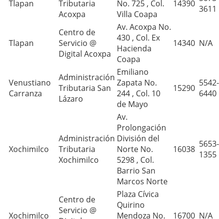
Tlapan
Tributaria
No. 725 , Col.
14390
3611
Acoxpa
Villa Coapa
Av. Acoxpa No.
Centro de
430 , Col. Ex
Tlapan
Servicio @
14340
N/A
Hacienda
Digital Acoxpa
Coapa
Emiliano
Administración
Venustiano
Zapata No.
5542-
Tributaria San
15290
Carranza
244 , Col. 10
6440
Lázaro
de Mayo
Av.
Prolongación
Administración
División del
5653-
Xochimilco
Tributaria
Norte No.
16038
1355
Xochimilco
5298 , Col.
Barrio San
Marcos Norte
Plaza Cívica
Centro de
Quirino
Servicio @
Xochimilco
Mendoza No.
16700
N/A