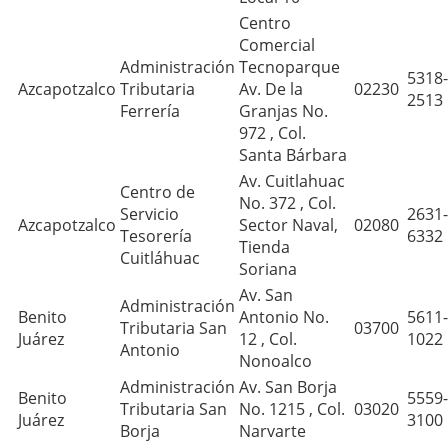
Centro
Comercial
Administración
Tecnoparque
5318-
Azcapotzalco
Tributaria
Av. De la
02230
2513
Ferrería
Granjas No.
972 , Col.
Santa Bárbara
Av. Cuitlahuac
Centro de
No. 372 , Col.
Servicio
2631-
Azcapotzalco
Sector Naval,
02080
Tesorería
6332
Tienda
Cuitláhuac
Soriana
Av. San
Administración
Benito
Antonio No.
5611-
Tributaria San
03700
Juárez
12 , Col.
1022
Antonio
Nonoalco
Administración
Av. San Borja
Benito
5559-
Tributaria San
No. 1215 , Col.
03020
Juárez
3100
Borja
Narvarte