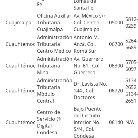
Lomas de
Fe
Santa Fe
Oficina Auxiliar
Av. México s/n,
5812-
Cuajimalpa
Tributaria
Col. Centro
05000
0239
Cuajimalpa
Cuajimalpa
Administración
Antonio M.
5264-
Cuauhtémoc
Tributaria
Anza, Col.
06700
5689
Centro Médico
Roma Sur
Administración
Av. Guerrero
5705-
Cuauhtémoc
Tributaria
No. 61 , Col.
06300
5097
Mina
Guerrero
Administración
5134-
Dr. Lavista No.
Tributaria
2652 
Cuauhtémoc
144 , Col.
06720
Módulo
5134-
Doctores
Central
2651
Bajo Puente
Centro de
del Circuito
Servicio @
Cuauhtémoc
Interior No.
06140
N/A
Digital
S/N , Col.
Condesa
Condesa