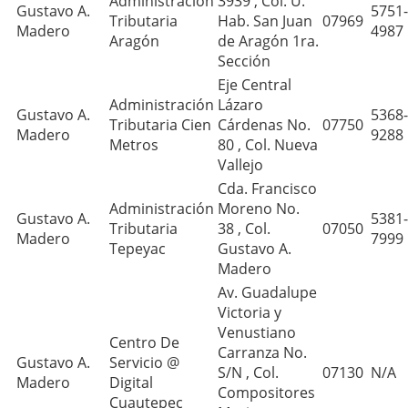
Administración
3939 , Col. U.
Gustavo A.
5751-
Tributaria
Hab. San Juan
07969
Madero
4987
Aragón
de Aragón 1ra.
Sección
Eje Central
Administración
Lázaro
Gustavo A.
5368-
Tributaria Cien
Cárdenas No.
07750
Madero
9288
Metros
80 , Col. Nueva
Vallejo
Cda. Francisco
Administración
Moreno No.
Gustavo A.
5381-
Tributaria
38 , Col.
07050
Madero
7999
Tepeyac
Gustavo A.
Madero
Av. Guadalupe
Victoria y
Venustiano
Centro De
Carranza No.
Gustavo A.
Servicio @
S/N , Col.
07130
N/A
Madero
Digital
Compositores
Cuautepec