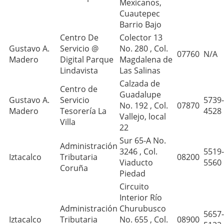
Mexicanos,
Cuautepec
Barrio Bajo
Centro De
Colector 13
Gustavo A.
Servicio @
No. 280 , Col.
07760
N/A
Madero
Digital Parque
Magdalena de
Lindavista
Las Salinas
Calzada de
Centro de
Guadalupe
Gustavo A.
Servicio
5739-
No. 192 , Col.
07870
Madero
Tesorería La
4528
Vallejo, local
Villa
22
Sur 65-A No.
Administración
3246 , Col.
5519-
Iztacalco
Tributaria
08200
Viaducto
5560
Coruña
Piedad
Circuito
Interior Río
Administración
Churubusco
5657-
Iztacalco
Tributaria
No. 655 , Col.
08900