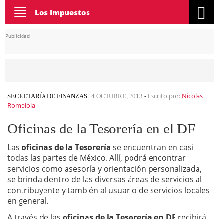
Toggle
Los Impuestos
navigation
Publicidad
Escrito por:
Nicolas
SECRETARÍA DE FINANZAS
|
4 OCTUBRE, 2013
-
Rombiola
Oficinas de la Tesorería en el DF
Las
oficinas de la Tesorería
se encuentran en casi
todas las partes de México. Allí, podrá encontrar
servicios como
asesoría y orientación personalizada,
se brinda dentro de las diversas áreas de servicios al
contribuyente y también al usuario de servicios locales
en general.
A través de las
oficinas de la Tesorería en DF
recibirá