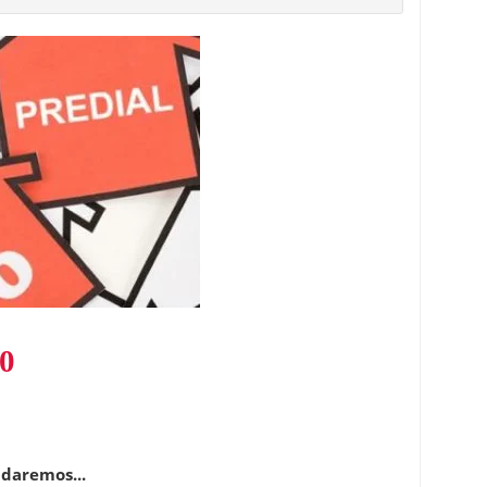
20
udaremos...