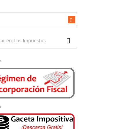
r en:
d
d