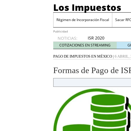
Los Impuestos
Régimen de Incorporación Fiscal
Sacar RF
Publicidad
ISR 2020
NOTICIAS:
diciembre
COTIZACIONES EN STREAMING
G
31, 2019
ISR 2019: Estímulos en z
PAGO DE IMPUESTOS EN MÉXICO
|
6 ABRIL,
Sacar RFC ¿Cómo inscrib
Cinco industrias donde 
Formas de Pago de IS
julio 20, 2026
Cuenta financiada tradi
ganar y cómo tributan l
Plantilla de vacaciones e
tiempo de descanso en
Grupak y el análisis de 
junio 16, 2026
10 Mejores herramientas