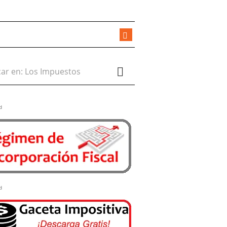
r en:
d
d