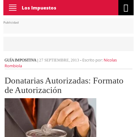
Toggle
Los Impuestos
navigation
Publicidad
Escrito por:
Nicolas
GUÍA IMPOSITIVA
|
27 SEPTIEMBRE, 2013
-
Rombiola
Donatarias Autorizadas: Formato
de Autorización