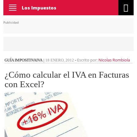
Toggle
Los Impuestos
navigation
Publicidad
Escrito por:
Nicolas Rombiola
GUÍA IMPOSITIVA
IVA
|
18 ENERO, 2012
-
¿Cómo calcular el IVA en Facturas
con Excel?