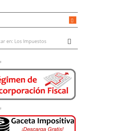
r en:
d
d