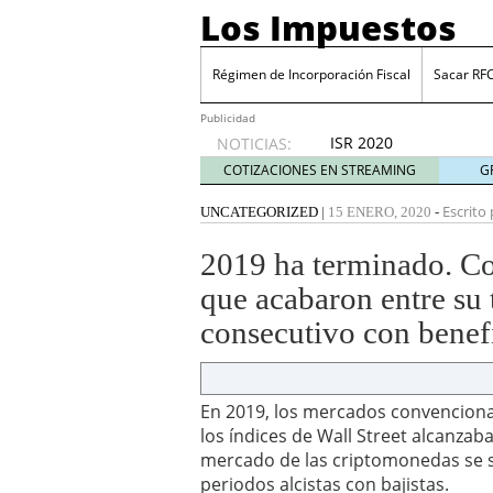
Los Impuestos
Régimen de Incorporación Fiscal
Sacar RF
Publicidad
ISR 2020
NOTICIAS:
diciembre
COTIZACIONES EN STREAMING
G
31, 2019
ISR 2019: Estímulos en z
Escrito 
UNCATEGORIZED
|
15 ENERO, 2020
-
Sacar RFC ¿Cómo inscrib
Cinco industrias donde 
2019 ha terminado. Co
julio 20, 2026
que acabaron entre su 
Cuenta financiada tradi
ganar y cómo tributan l
consecutivo con benefi
Plantilla de vacaciones e
tiempo de descanso en
Grupak y el análisis de 
junio 16, 2026
En 2019, los mercados convencional
10 Mejores herramientas
los índices de Wall Street alcanzab
mercado de las criptomonedas se 
periodos alcistas con bajistas.