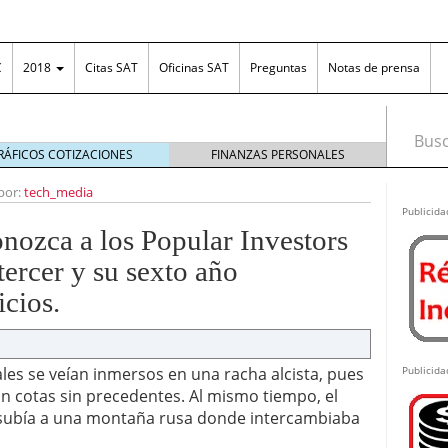
C
2018
Citas SAT
Oficinas SAT
Preguntas
Notas de prensa
Busca
RÁFICOS COTIZACIONES
FINANZAS PERSONALES
ona fronteriza
diciembre 31, 2018
por:
tech_media
irse en el RFC?
febrero 26, 2013
Publicida
el diseño es tan importante como la funcionalidad
nozca a los Popular Investors
tercer y su sexto año
ng en México: cómo funciona, cuánto se puede
as ganancias ante el SAT
junio 25, 2026
cios.
n Excel: la solución práctica para organizar el
 las empresas
junio 18, 2026
costos ante posibles incrementos en los plásticos
es se veían inmersos en una racha alcista, pues
Publicida
 de editor PDF online
junio 15, 2026
an cotas sin precedentes. Al mismo tiempo, el
subía a una montaña rusa donde intercambiaba