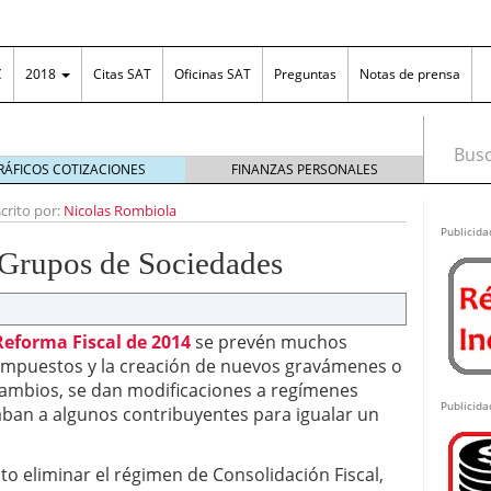
C
2018
Citas SAT
Oficinas SAT
Preguntas
Notas de prensa
Busca
RÁFICOS COTIZACIONES
FINANZAS PERSONALES
ona fronteriza
diciembre 31, 2018
crito por:
Nicolas Rombiola
irse en el RFC?
febrero 26, 2013
Publicida
EPS: tener IMMEX no basta
agosto 7, 2026
Grupos de Sociedades
el diseño es tan importante como la funcionalidad
ng en México: cómo funciona, cuánto se puede
as ganancias ante el SAT
junio 25, 2026
Reforma Fiscal de 2014
se prevén muchos
n Excel: la solución práctica para organizar el
 impuestos y la creación de nuevos gravámenes o
 las empresas
junio 18, 2026
 cambios, se dan modificaciones a regímenes
costos ante posibles incrementos en los plásticos
Publicida
aban a algunos contribuyentes para igualar un
o eliminar el régimen de Consolidación Fiscal,