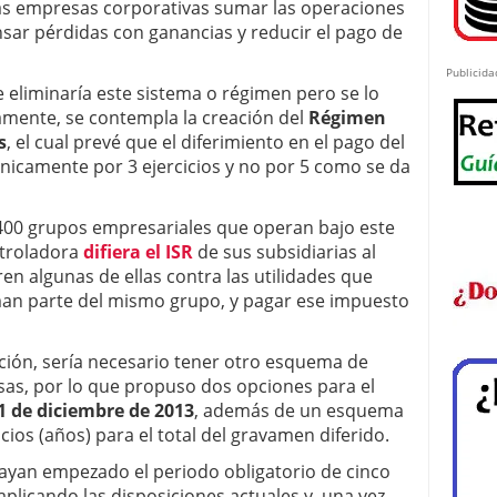
as empresas corporativas sumar las operaciones
nsar pérdidas con ganancias y reducir el pago de
Publicida
se eliminaría este sistema o régimen pero se lo
mente, se contempla la creación del
Régimen
s
, el cual prevé que el diferimiento en el pago del
únicamente por 3 ejercicios y no por 5 como se da
 400 grupos empresariales que operan bajo este
troladora
difiera el ISR
de sus subsidiarias al
en algunas de ellas contra las utilidades que
man parte del mismo grupo, y pagar ese impuesto
ación, sería necesario tener otro esquema de
sas, por lo que propuso dos opciones para el
31 de diciembre de 2013
, además de un esquema
cios (años) para el total del gravamen diferido.
ayan empezado el periodo obligatorio de cinco
plicando las disposiciones actuales y, una vez