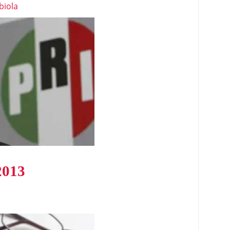
biola
2013