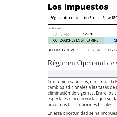
Los Impuestos
Régimen de Incorporación Fiscal
Sacar RF
Publicidad
ISR 2020
NOTICIAS:
diciembre
COTIZACIONES EN STREAMING
G
31, 2019
ISR 2019: Estímulos en z
Es
GUÍA IMPOSITIVA
|
12 SEPTIEMBRE, 2013
-
Sacar RFC ¿Cómo inscrib
Certificación de IVA e I
Régimen Opcional de 
Cinco industrias donde 
julio 20, 2026
Cuenta financiada tradi
ganar y cómo tributan l
Como bien sabemos, dentro de la
Plantilla de vacaciones e
cambios adicionales a las tasas de
tiempo de descanso en
eliminación de vigentes. Entre los
Grupak y el análisis de 
especiales o preferencias que se d
junio 16, 2026
poco más las situaciones fiscales.
En esta oportunidad se ha propuest