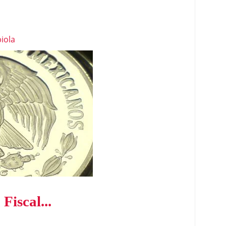
iola
Fiscal...