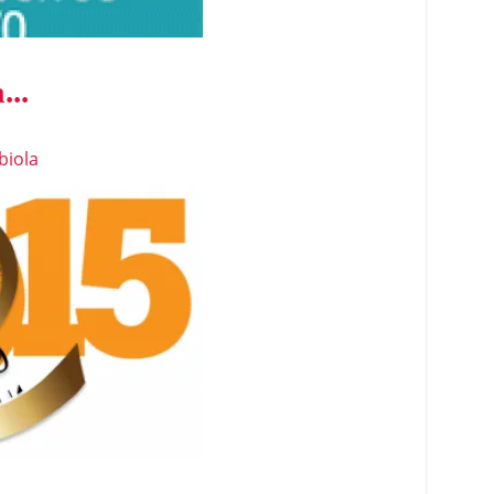
...
biola