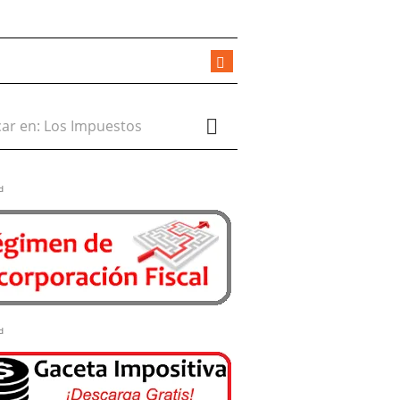
r en:
d
d