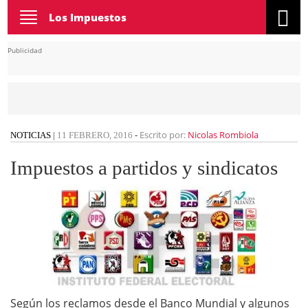
Toggle
Los Impuestos
navigation
Publicidad
Escrito por:
Nicolas Rombiola
NOTICIAS
|
11 FEBRERO, 2016
-
Impuestos a partidos y sindicatos
Según los reclamos desde el Banco Mundial y algunos