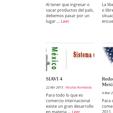
Al tener que ingresar o
La li
sacar productos del país,
o lib
debemos pasar por un
situa
lugar …
Leer
encu
SIAVI 4
Redu
Mexic
22 Abr 2013
Nicolas Rombiola
4 Mar 
Para todo lo que es
comercio internacional
Para 
existe un gran desarrollo
comer
en materia …
Leer
2011,