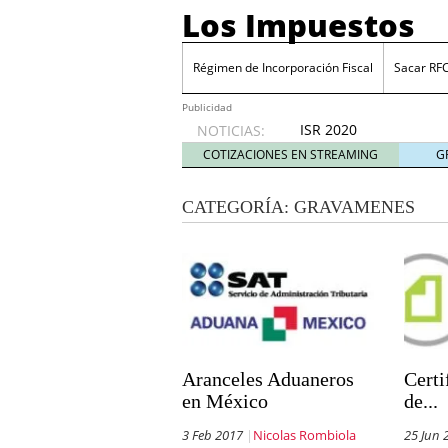
Los Impuestos
Régimen de Incorporación Fiscal
Sacar RF
Publicidad
ISR 2020
NOTICIAS:
diciembre
COTIZACIONES EN STREAMING
G
31, 2019
ISR 2019: Estímulos en z
CATEGORÍA:
GRAVAMENES
Sacar RFC ¿Cómo inscrib
Cinco industrias donde 
julio 20, 2026
Cuenta financiada tradi
ganar y cómo tributan l
Plantilla de vacaciones e
tiempo de descanso en
Grupak y el análisis de 
junio 16, 2026
Aranceles Aduaneros
Certi
10 Mejores herramientas
en México
de...
3 Feb 2017
Nicolas Rombiola
25 Jun 