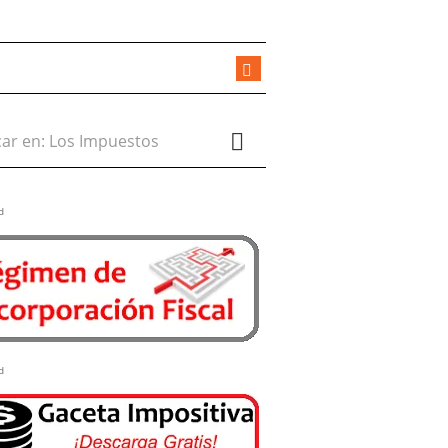
r en:
d
d