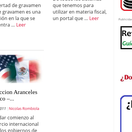
bertad de gravamen
que tenemos para
re gravamen es una
utilizar en materia fiscal,
ción en la que se
un portal que …
Leer
Publicida
entra …
Leer
ccion Aranceles
o –...
2011
Nicolas Rombiola
dar comienzo al
cio internacional
 los gobiernos de